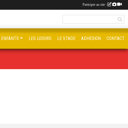
Participer au site :
S ENFANTS
LES LOISIRS
LE STADE
ADHESION
CONTACT