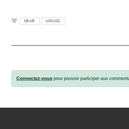
U8-U9
U10-U11
Connectez-vous
pour pouvoir participer aux commenta