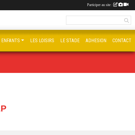
Participer au site :
S ENFANTS
LES LOISIRS
LE STADE
ADHESION
CONTACT
LP