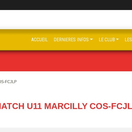
ACCUEIL
DERNIERES INFOS
LE CLUB
LE
OS-FCJLP
ATCH U11 MARCILLY COS-FCJ